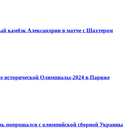
ый камбэк Александрии в матче с Шахтером
сле исторической Олимпиады-2024 в Париже
ань попрощался с олимпийской сборной Украины