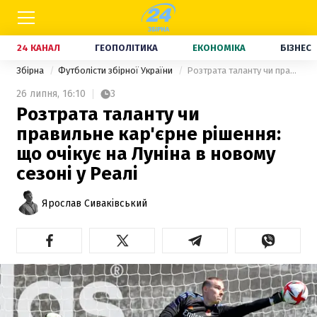
24 КАНАЛ
ГЕОПОЛІТИКА
ЕКОНОМІКА
БІЗНЕС
Збірна
Футболісти збірної України
Розтрата таланту чи правильне кар'єрне рішення: що очікує на Луніна в новому сезоні у Реалі
26 липня,
16:10
3
Розтрата таланту чи
правильне кар'єрне рішення:
що очікує на Луніна в новому
сезоні у Реалі
Ярослав Сиваківський