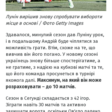
Лунін вирішив знову спробувати вибороти
місце в основі / Фото Getty Images
Здавалося, минулий сезон дав Луніну урок,
і в подальшому Андрій буде чіплятися за
можливість грати. Втім, схоже на те, що
вивчив він його погано. У новому сезоні
українець знову більше спостерігатиме, а
не гратиме, з надією на кубкові матчі та те,
що його команда просунеться в турнірі
якомога далі.
Максимум, на який він може
розраховувати – до 10 матчів.
Сезон в Сегунді складається з 42 ігор.
Зіграти навіть 30 матчів та активно
захищати ворота, оскільки Ов'єдо далеко