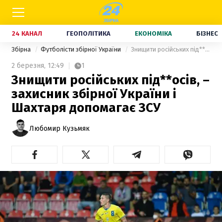
24 КАНАЛ
ГЕОПОЛІТИКА
ЕКОНОМІКА
БІЗНЕС
Збірна
Футболісти збірної України
Знищити російських під**осів, – захисник збірної України і Шахтаря допомагає ЗСУ
2 березня,
12:49
1
Знищити російських під**осів, –
захисник збірної України і
Шахтаря допомагає ЗСУ
Любомир Кузьмяк