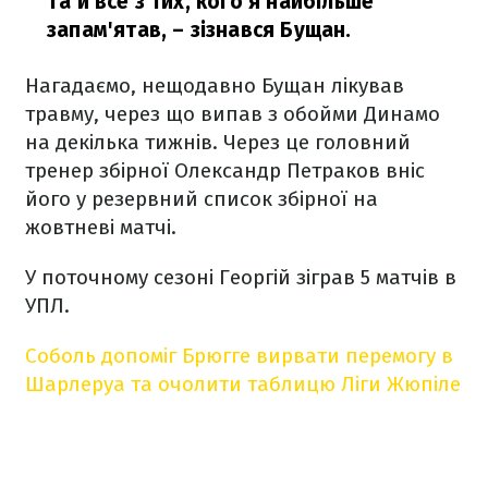
Та й все з тих, кого я найбільше
запам'ятав,
– зізнався Бущан.
Нагадаємо, нещодавно Бущан лікував
травму, через що випав з обойми Динамо
на декілька тижнів. Через це головний
тренер збірної Олександр Петраков вніс
його у резервний список збірної на
жовтневі матчі.
У поточному сезоні Георгій зіграв 5 матчів в
УПЛ.
Соболь допоміг Брюгге вирвати перемогу в
Шарлеруа та очолити таблицю Ліги Жюпіле