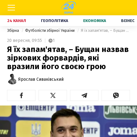
24 КАНАЛ
ГЕОПОЛІТИКА
ЕКОНОМІКА
БІЗНЕС
Збірна
Футболісти збірної України
Я їх запам'ятав, – Бущан назвав зіркових форвардів, які вразили його своєю грою
20 вересня,
09:55
1
Я їх запам'ятав, – Бущан назвав
зіркових форвардів, які
вразили його своєю грою
Ярослав Сиваківський