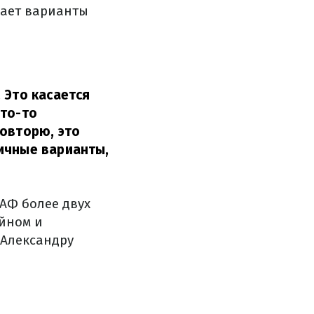
вает варианты
 Это касается
что-то
Повторю, это
ичные варианты,
АФ более двух
Айном и
 Александру