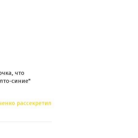
очка, что
елто-синие"
ченко рассекретил