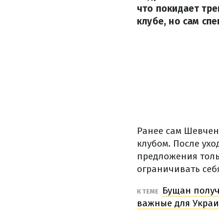
что покидает тре
клубе, но сам сп
Ранее сам Шевченк
клубом. После ухо
предложения тольк
ограничивать себ
Бущан получ
К ТЕМЕ
важные для Укра