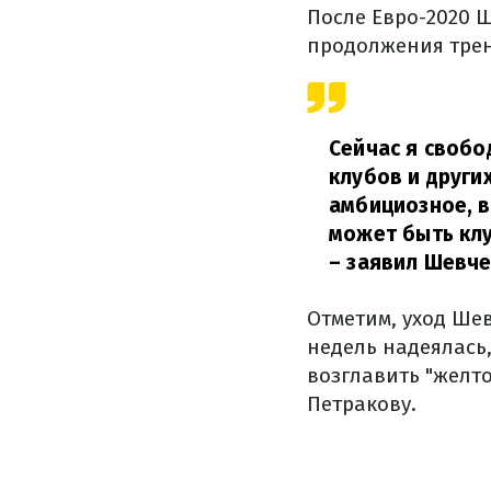
После Евро-2020 
продолжения трен
Сейчас я свобо
клубов и други
амбициозное, в
может быть клу
– заявил Шевче
Отметим, уход Ше
недель надеялась,
возглавить "желто
Петракову.