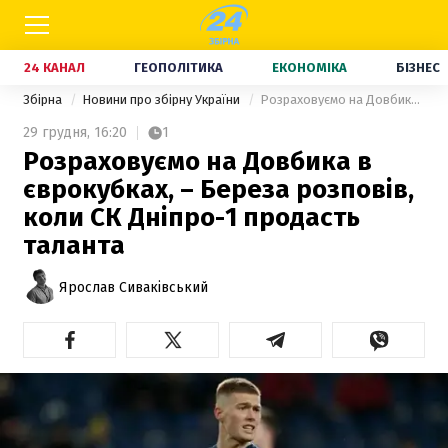
24 КАНАЛ
ГЕОПОЛІТИКА
ЕКОНОМІКА
БІЗНЕС
Збірна
Новини про збірну України
Розраховуємо на Довбика в єврокубках, – Береза розповів, коли СК Дніпро-1 продасть таланта
29 грудня,
16:20
1
Розраховуємо на Довбика в
єврокубках, – Береза розповів,
коли СК Дніпро-1 продасть
таланта
Ярослав Сиваківський