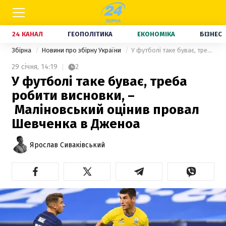
24 КАНАЛ
ГЕОПОЛІТИКА
ЕКОНОМІКА
БІЗНЕС
Збірна
Новини про збірну України
У футболі таке буває, треба робити висновки, – Маліновський оцінив провал Шевченка в Дженоа
29 січня,
14:19
2
У футболі таке буває, треба
робити висновки, –
Маліновський оцінив провал
Шевченка в Дженоа
Ярослав Сиваківський