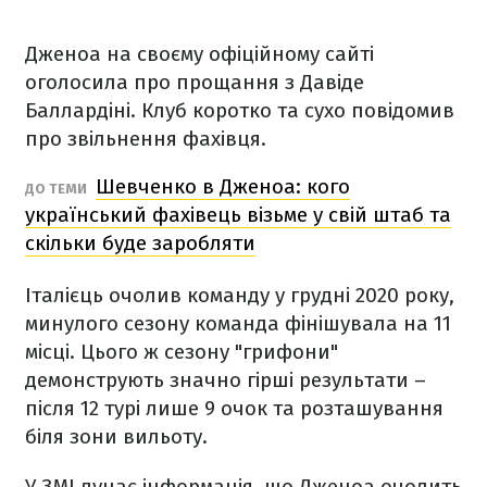
Дженоа на своєму офіційному сайті
оголосила про прощання з Давіде
Баллардіні. Клуб коротко та сухо повідомив
про звільнення фахівця.
Шевченко в Дженоа: кого
ДО ТЕМИ
український фахівець візьме у свій штаб та
скільки буде заробляти
Італієць очолив команду у грудні 2020 року,
минулого сезону команда фінішувала на 11
місці. Цього ж сезону "грифони"
демонструють значно гірші результати –
після 12 турі лише 9 очок та розташування
біля зони вильоту.
У ЗМІ лунає інформація, що Дженоа очолить