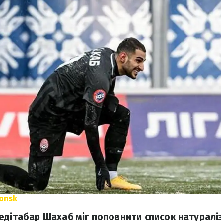
onsk
едітабар Шахаб міг поповнити список натуралі