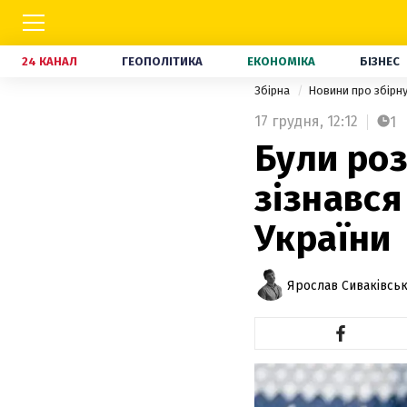
24 КАНАЛ
ГЕОПОЛІТИКА
ЕКОНОМІКА
БІЗНЕС
Збірна
Новини про збірн
17 грудня,
12:12
1
Були роз
зізнався
України
Ярослав Сиваківсь