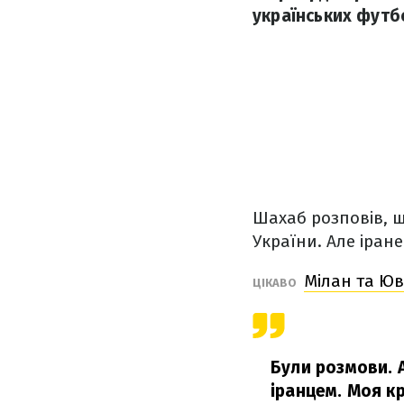
українських футб
Шахаб розповів, щ
України. Але іран
Мілан та Юв
ЦІКАВО
Були розмови. А
іранцем. Моя кр