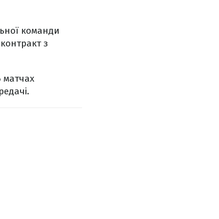
льної команди
 контракт з
6 матчах
редачі.