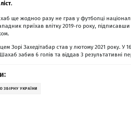
оліст.
хаб ще жодноо разу не грав у футболці націона
нападник приїхав влітку 2019-го року, підписавши
ком.
ем Зорі Захедітабар став у лютому 2021 року. У 1
Шахаб забив 6 голів та віддав 3 результативні пе
и:
О ЗБІРНУ УКРАЇНИ