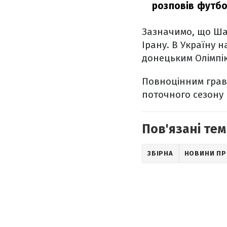
розповів футб
Зазначимо, що Ша
Ірану. В Україну 
донецьким Олімпі
Повноцінним гравц
поточного сезону 
Пов'язані тем
ЗБІРНА
НОВИНИ ПР