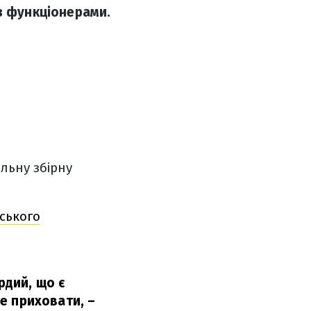
з функціонерами.
льну збірну
ського
рдий, що є
не приховати,
–