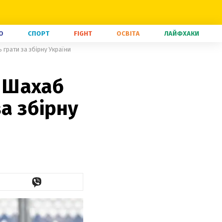
О
СПОРТ
FIGHT
ОСВІТА
ЛАЙФХАКИ
 грати за збірну України
– Шахаб
а збірну