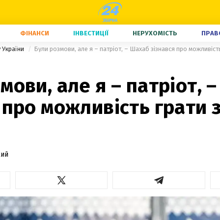
ФІНАНСИ
ІНВЕСТИЦІЇ
НЕРУХОМІСТЬ
ПРАВ
у України
Були розмови, але я – патріот, – Шахаб зізнався про можливість
мови, але я – патріот, 
 про можливість грати з
кий