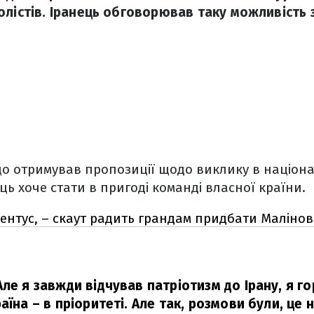
олістів. Іранець обговорював таку можливість 
о отримував пропозиції щодо виклику в націона
ець хоче стати в пригоді команді власної країни.
ентус, – скаут радить грандам придбати Малінов
ле я завжди відчував патріотизм до Ірану, я го
аїна – в пріоритеті. Але так, розмови були, це 